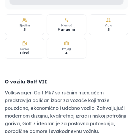
Sjedišta
Mjenjač
Vrata
5
Manuelni
5
Gorivo
Prtljag
Dizel
4
O vozilu Golf VII
Volkswagen Golf Mk7 sa ručnim mjenjačem
predstavlja odličan izbor za vozače koji traže
pouzdano, ekonomično i udobno vozilo. Zahvaljujući
modernom dizajnu, kvalitetnoj izradi i niskoj potrošnji
goriva, Golf 7 idealan je za poslovna putovanja,
porodične odmore i svakodnevnu vožnju.