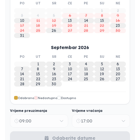
PO
UT
SR
ČE
PE
SU
NE
1
2
3
4
5
6
7
8
9
10
11
12
13
14
15
16
17
18
19
20
21
22
23
24
25
26
27
28
29
30
31
Septembar 2026
PO
UT
SR
ČE
PE
SU
NE
1
2
3
4
5
6
7
8
9
10
11
12
13
14
15
16
17
18
19
20
21
22
23
24
25
26
27
28
29
30
Odabrano
Nedostupno
Dostupno
Vrijeme preuzimanja
Vrijeme vraćanja
09:00
17:00
Odaberite datume