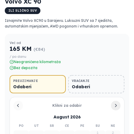
Volvo XC 90
ILI SLIČNO SUV
Iznajmite Volvo XC90 u Sarajevu. Luksuzni SUV sa 7 sjedišta,
automatskim mjenjačem, AWD pogonom i vrhunskom opremom.
Već od
165 KM
(€84)
/ po danu
Neograničena kilometraža
Bez depozita
PREUZIMANJE
VRAĆANJE
Odaberi
Odaberi
Klikni za odabir
August 2026
PO
UT
SR
ČE
PE
SU
NE
1
2