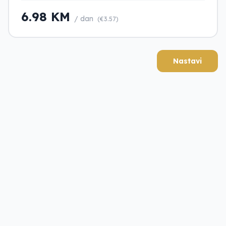
6.98 KM
/ dan
(€3.57)
Nastavi