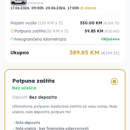
Limousine
17.06.2026. 09:00h
20.06.2026. 17:00h
(3 dana)
Najam vozila
(110 KM x 3)
330.00 KM
(€168.73)
Potpuna zaštita
(20 KM x 3)
59.85 KM
(€30.60)
Neograničena kilometraža
Uključeno
389.85 KM
Ukupno
(€199.33)
Potpuna zaštita
Bez učešća
Depozit:
Bez depozita
Ultimativna, potpuna i bezbrižna zaštita za vašu vožnju. Nula
učešća, nula depozita, potpuni mir.
Nula depozita
Nula učešća - bez finansijske odgovornosti