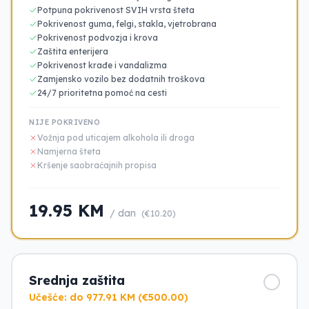
Potpuna pokrivenost SVIH vrsta šteta
Pokrivenost guma, felgi, stakla, vjetrobrana
Pokrivenost podvozja i krova
Zaštita enterijera
Pokrivenost krađe i vandalizma
Zamjensko vozilo bez dodatnih troškova
24/7 prioritetna pomoć na cesti
NIJE POKRIVENO
Vožnja pod uticajem alkohola ili droga
Namjerna šteta
Kršenje saobraćajnih propisa
19.95 KM
/ dan
(€10.20)
Srednja zaštita
Učešće: do 977.91 KM (€500.00)