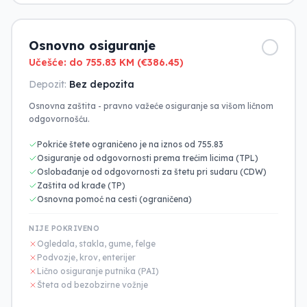
Osnovno osiguranje
Učešće: do 755.83 KM (€386.45)
Depozit:
Bez depozita
Osnovna zaštita - pravno važeće osiguranje sa višom ličnom
odgovornošću.
Pokriće štete ograničeno je na iznos od 755.83
Osiguranje od odgovornosti prema trećim licima (TPL)
Oslobađanje od odgovornosti za štetu pri sudaru (CDW)
Zaštita od krađe (TP)
Osnovna pomoć na cesti (ograničena)
NIJE POKRIVENO
Ogledala, stakla, gume, felge
Podvozje, krov, enterijer
Lično osiguranje putnika (PAI)
Šteta od bezobzirne vožnje