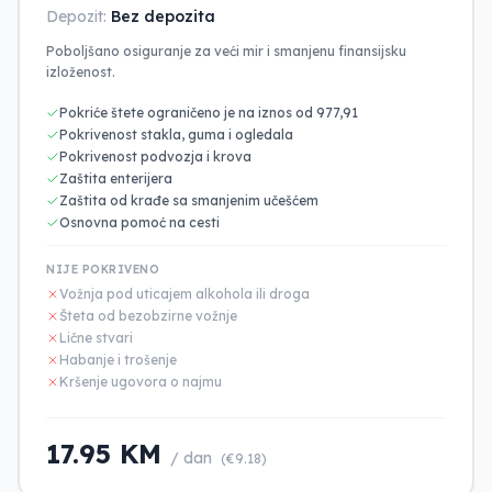
Depozit:
Bez depozita
Poboljšano osiguranje za veći mir i smanjenu finansijsku
izloženost.
Pokriće štete ograničeno je na iznos od 977,91
Pokrivenost stakla, guma i ogledala
Pokrivenost podvozja i krova
Zaštita enterijera
Zaštita od krađe sa smanjenim učešćem
Osnovna pomoć na cesti
NIJE POKRIVENO
Vožnja pod uticajem alkohola ili droga
Šteta od bezobzirne vožnje
Lične stvari
Habanje i trošenje
Kršenje ugovora o najmu
17.95 KM
/ dan
(€9.18)