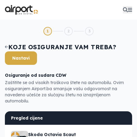
1
2
3
KOJE OSIGURANJE VAM TREBA?
Nastavi
Osiguranje od sudara CDW
Zaštitite se od visokih troškova štete na automobilu. Ovim
osiguranjem Airport.ba smanjuje vašu odgovornost na
navedeno učešće za slučajnu štetu na iznajmljenom
automobilu.
Pregled cijene
Skoda Octavia Scaut