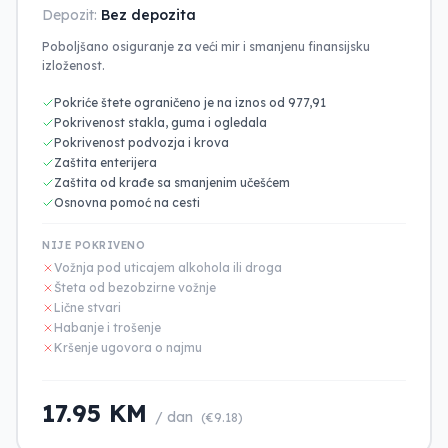
Depozit:
Bez depozita
Poboljšano osiguranje za veći mir i smanjenu finansijsku
izloženost.
Pokriće štete ograničeno je na iznos od 977,91
Pokrivenost stakla, guma i ogledala
Pokrivenost podvozja i krova
Zaštita enterijera
Zaštita od krađe sa smanjenim učešćem
Osnovna pomoć na cesti
NIJE POKRIVENO
Vožnja pod uticajem alkohola ili droga
Šteta od bezobzirne vožnje
Lične stvari
Habanje i trošenje
Kršenje ugovora o najmu
17.95 KM
/ dan
(€9.18)