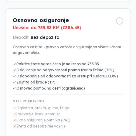
Osnovno osiguranje
Učešće: do 755.83 KM (€386.45)
Depozit:
Bez depozita
Osnovna zaštita - pravno važeće osiguranje sa višom ličnom
odgovornošću.
Pokriće štete ograničeno je na iznos od 755.83
Osiguranje od odgovornosti prema trećim licima (TPL)
Oslobađanje od odgovornosti za štetu pri sudaru (CDW)
Zaštita od krađe (TP)
Osnovna pomoć na cesti (ograničena)
NIJE POKRIVENO
Ogledala, stakla, gume, felge
Podvozje, krov, enterijer
Lično osiguranje putnika (PAI)
Šteta od bezobzirne vožnje