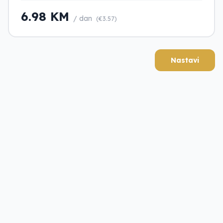
6.98 KM
/ dan
(€3.57)
Nastavi