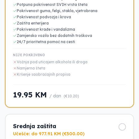
Potpuna pokrivenost SVIH vrsta šteta
Pokrivenost guma, felgi, stakla, vjetrobrana
Pokrivenost podvozja i krova
Zaštita enterijera
Pokrivenost krađe i vandalizma
Zamjensko vozilo bez dodatnih troškova
24/7 prioritetna pomoć na cesti
NIJE POKRIVENO
Vožnja pod uticajem alkohola ili droga
Namjerna šteta
Kršenje saobraćajnih propisa
19.95 KM
/ dan
(€10.20)
Srednja zaštita
Učešće: do 977.91 KM (€500.00)