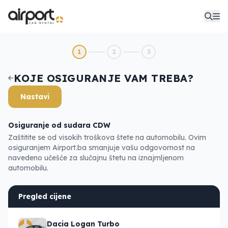
1
2
3
KOJE OSIGURANJE VAM TREBA?
Nastavi
Osiguranje od sudara CDW
Zaštitite se od visokih troškova štete na automobilu. Ovim
osiguranjem Airport.ba smanjuje vašu odgovornost na
navedeno učešće za slučajnu štetu na iznajmljenom
automobilu.
Pregled cijene
Dacia Logan Turbo