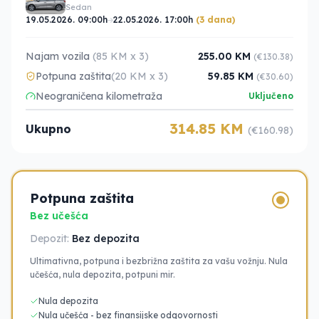
Sedan
19.05.2026. 09:00h
22.05.2026. 17:00h
(3 dana)
Najam vozila
(85 KM x 3)
255.00 KM
(€130.38)
Potpuna zaštita
(20 KM x 3)
59.85 KM
(€30.60)
Neograničena kilometraža
Uključeno
314.85 KM
Ukupno
(€160.98)
Potpuna zaštita
Bez učešća
Depozit:
Bez depozita
Ultimativna, potpuna i bezbrižna zaštita za vašu vožnju. Nula
učešća, nula depozita, potpuni mir.
Nula depozita
Nula učešća - bez finansijske odgovornosti