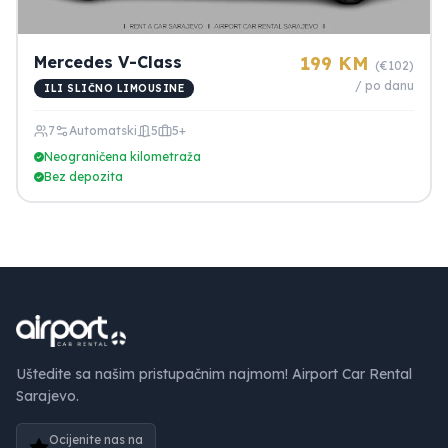
Mercedes V-Class
199 KM
(€102)
/ po danu
ILI SLIČNO LIMOUSINE
7
Automatski
5
5+
Neograničena kilometraža
Bez depozita
Uštedite sa našim pristupačnim najmom! Airport Car Rental
Sarajevo.
Ocijenite nas na