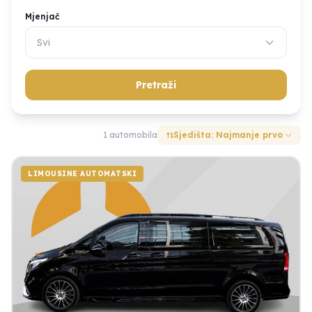
Mjenjač
Svi
Pretraži
1 automobila
Sjedišta: Najmanje prvo
LIMOUSINE AUTOMATSKI