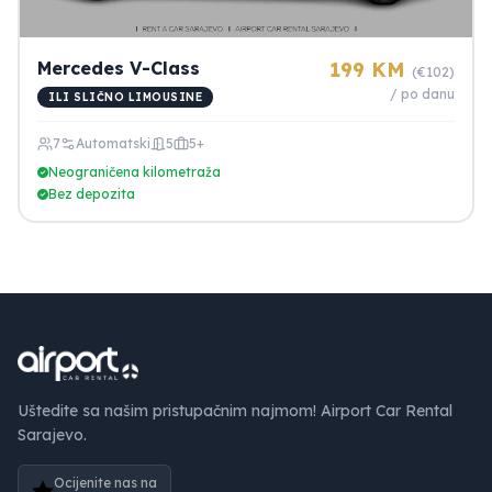
Mercedes V-Class
199 KM
(€102)
/ po danu
ILI SLIČNO LIMOUSINE
7
Automatski
5
5+
Neograničena kilometraža
Bez depozita
Uštedite sa našim pristupačnim najmom! Airport Car Rental
Sarajevo.
Ocijenite nas na