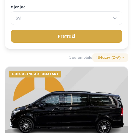
Mjenjač
Svi
Pretraži
1 automobila
Naziv (Z-A)
LIMOUSINE AUTOMATSKI