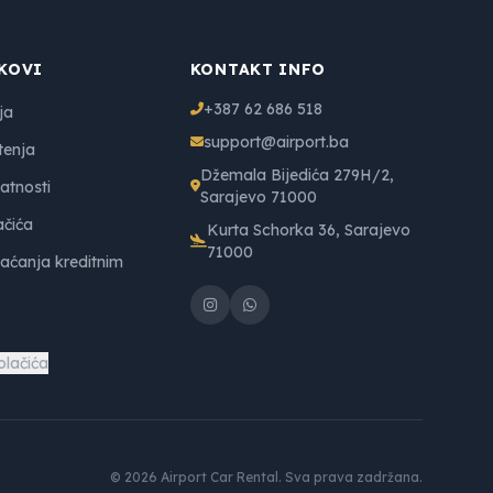
KOVI
KONTAKT INFO
+387 62 686 518
ja
support@airport.ba
tenja
Džemala Bijedića 279H/2,
vatnosti
Sarajevo 71000
ačića
Kurta Schorka 36, Sarajevo
71000
laćanja kreditnim
olačića
© 2026 Airport Car Rental. Sva prava zadržana.