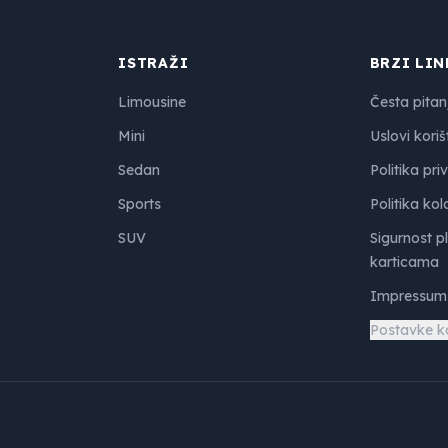
ISTRAŽI
BRZI LIN
Limousine
Česta pitan
Mini
Uslovi koriš
Sedan
Politika pri
Sports
Politika kol
SUV
Sigurnost p
karticama
Impressum
Postavke k