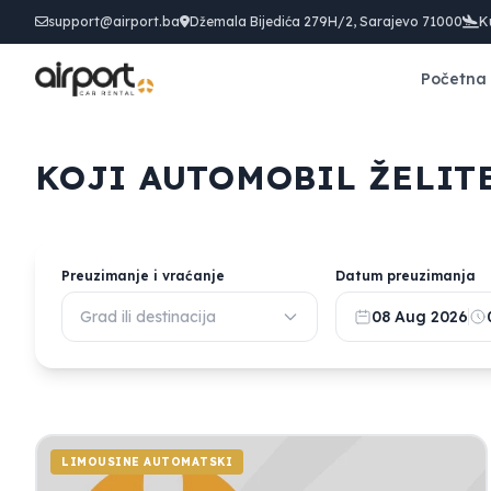
support@airport.ba
Džemala Bijedića 279H/2, Sarajevo 71000
K
Početna
KOJI AUTOMOBIL ŽELITE
Preuzimanje i vraćanje
Datum preuzimanja
Grad ili destinacija
08 Aug 2026
LIMOUSINE AUTOMATSKI