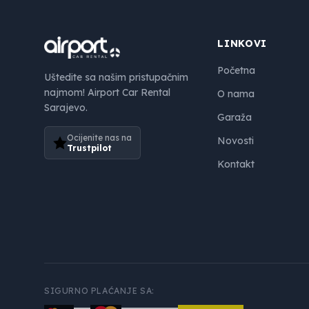
LINKOVI
Početna
Uštedite sa našim pristupačnim
najmom! Airport Car Rental
O nama
Sarajevo.
Garaža
Ocijenite nas na
Novosti
Trustpilot
Kontakt
SIGURNO PLAĆANJE SA: