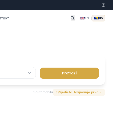
ntakt
EN
|
BS
Pretraži
1 automobila
Sjedišta: Najmanje prvo