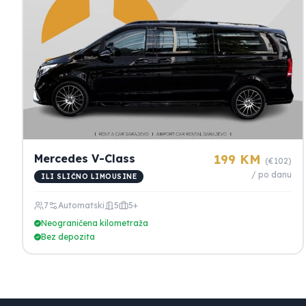
Mercedes V-Class
199 KM
(€102)
/ po danu
ILI SLIČNO LIMOUSINE
7
Automatski
5
5+
Neograničena kilometraža
Bez depozita