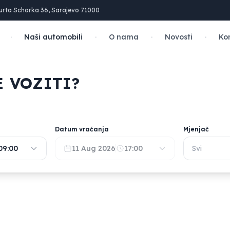
urta Schorka 36, Sarajevo 71000
·
·
·
·
Naši automobili
O nama
Novosti
Ko
 VOZITI?
Datum vraćanja
Mjenjač
09:00
11 Aug 2026
17:00
Svi