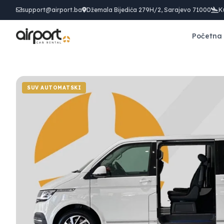
support@airport.ba
Džemala Bijedića 279H/2, Sarajevo 71000
K
Početna
SUV AUTOMATSKI