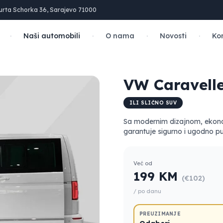
urta Schorka 36, Sarajevo 71000
·
·
·
·
Naši automobili
O nama
Novosti
Ko
VW Caravell
ILI SLIČNO SUV
Sa modernim dizajnom, ekon
garantuje sigurno i ugodno p
Već od
199 KM
(€102)
/ po danu
PREUZIMANJE