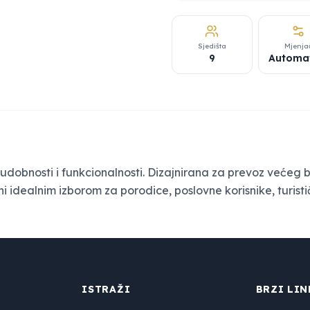
Sjedišta
Mjenja
9
Automa
udobnosti i funkcionalnosti. Dizajnirana za prevoz većeg b
ini idealnim izborom za porodice, poslovne korisnike, turis
ISTRAŽI
BRZI LIN