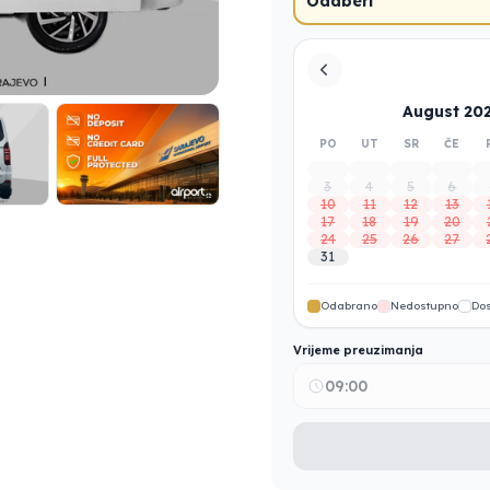
Odaberi
August 20
PO
UT
SR
ČE
3
4
5
6
10
11
12
13
17
18
19
20
24
25
26
27
31
Odabrano
Nedostupno
Do
Vrijeme preuzimanja
09:00