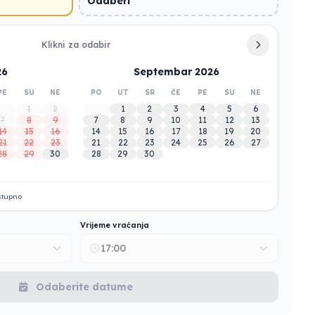
Odaberi
Klikni za odabir
26
Septembar 2026
PE
SU
NE
PO
UT
SR
ČE
PE
SU
NE
1
2
1
2
3
4
5
6
7
8
9
7
8
9
10
11
12
13
14
15
16
14
15
16
17
18
19
20
21
22
23
21
22
23
24
25
26
27
28
29
30
28
29
30
stupno
Vrijeme vraćanja
17:00
Odaberite datume