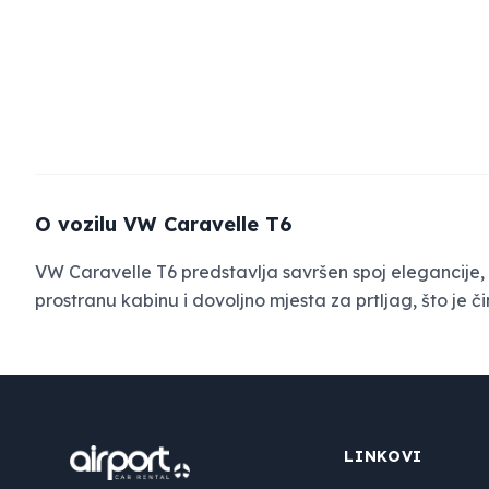
O vozilu VW Caravelle T6
VW Caravelle T6 predstavlja savršen spoj elegancije, 
prostranu kabinu i dovoljno mjesta za prtljag, što je č
LINKOVI