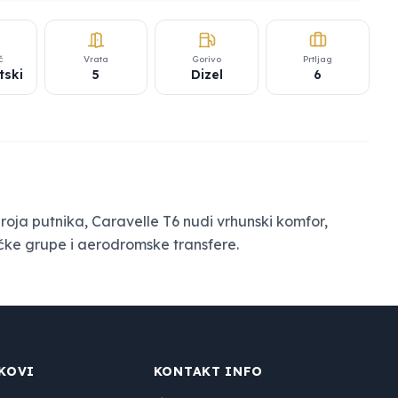
č
Vrata
Gorivo
Prtljag
tski
5
Dizel
6
roja putnika, Caravelle T6 nudi vrhunski komfor,
tičke grupe i aerodromske transfere.
KOVI
KONTAKT INFO