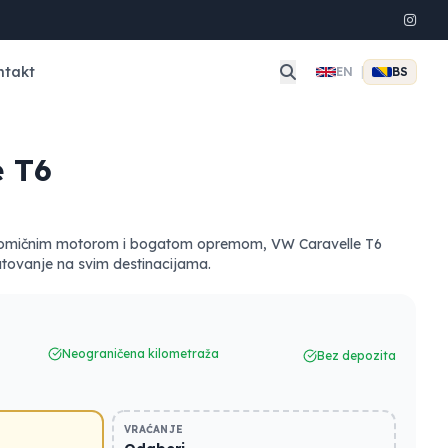
ntakt
EN
|
BS
e T6
omičnim motorom i bogatom opremom, VW Caravelle T6
utovanje na svim destinacijama.
Neograničena kilometraža
Bez depozita
VRAĆANJE